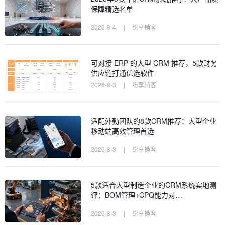
保障精选名单
2026-8-4
|
纷享销客
可对接 ERP 的大型 CRM 推荐，5款财务
供应链打通优选软件
2026-8-3
|
纷享销客
适配外勤团队的8款CRM推荐：大型企业
移动端高效管理首选
2026-8-3
|
纷享销客
5款适合大型制造企业的CRM系统实地测
评：BOM管理+CPQ能力对…
2026-8-3
|
纷享销客