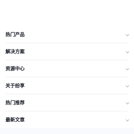
热门产品
一、现状之痛：老旧CRM系统如何成为
企业发展的绊脚石
解决方案
二、核心驱动力一：AI与自动化，从“辅
助工具”到“核心引擎”
资源中心
三、核心驱动力二：全渠道体验，打造
无缝的客户旅程
关于纷享
四、核心驱动力三：数据资产化，从“业
务报表”到“智能决策”
热门推荐
五、核心驱动力四：安全与合规，构筑
企业信任的基石
最新文章
六、行动指南：如何规划您的CRM系统
升级之路？