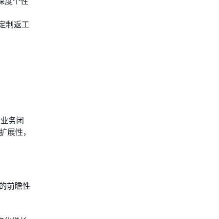
深度个性
定制返工
的业务闭
来扩展性，
术的前瞻性