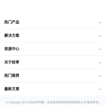
热门产品
解决方案
资源中心
一、增长的瓶颈：为什么传统管理模式
在2026年难以为继？
关于纷享
二、破局之道：CRM如何成为企业“以
客户为中心的”战略引擎
热门推荐
三、面向未来：AI+CRM，奠定2026年
后的竞争优势
最新文章
四、结论：CRM不是一个软件，而是企
业的数字神经系统
五、常见问题解答 (FAQ)
© Copyright 2012-
2026
开发者：北京易动纷享科技有限责任公司 版本所有 |