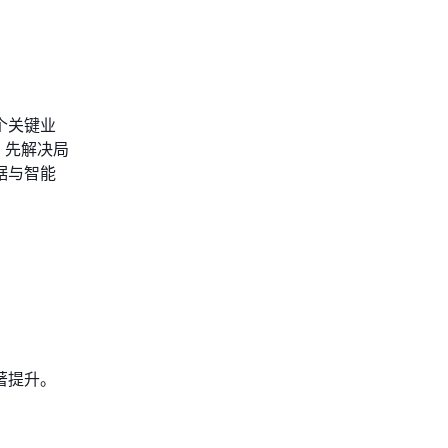
个关键业
，先解决局
据与智能
著提升。