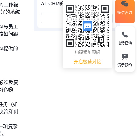
AI+CRM的三个核心支柱
的工作被
再好的系统
微信咨询
展开更多
I与员工
该如何跟
电话咨询
I提供的
扫码添加顾问
开启极速对接
演示预约
必须反复
很好的例
任务（如
决策和创
一项复杂
持。