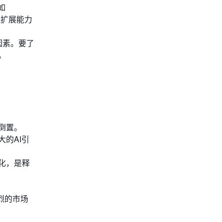
如
能扩展能力
估因素。要了
。
倒置。
的AI引
化，是释
烈的市场