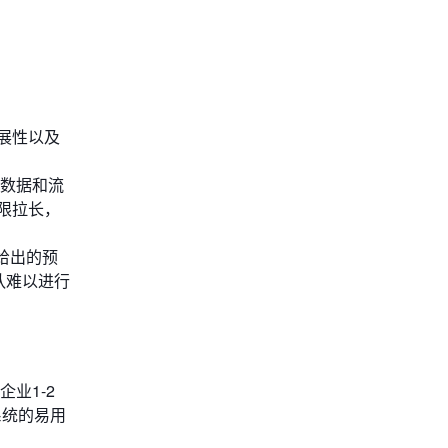
展性以及
的数据和流
限拉长，
给出的预
队难以进行
企业1-2
系统的易用