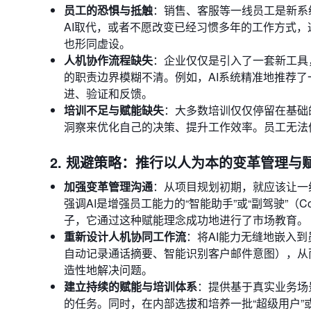
员工的恐惧与抵触
：销售、客服等一线员工是新系
AI取代，或者不愿改变已经习惯多年的工作方式，这种
也形同虚设。
人机协作流程缺失
：企业仅仅是引入了一套新工具
的职责边界模糊不清。例如，AI系统精准地推荐
进、验证和反馈。
培训不足与赋能缺失
：大多数培训仅仅停留在基础
洞察来优化自己的决策、提升工作效率。员工无法
2. 规避策略：推行以人为本的变革管理与
加强变革管理沟通
：从项目规划初期，就应该让一
强调AI是增强员工能力的“智能助手”或“副驾驶”（Co-pi
子，它通过这种赋能理念成功地进行了市场教育。
重新设计人机协同工作流
：将AI能力无缝地嵌入
自动记录通话摘要、智能识别客户邮件意图），从
造性地解决问题。
建立持续的赋能与培训体系
：提供基于真实业务场
的任务。同时，在内部选拔和培养一批“超级用户