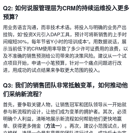
Q2: 如何说服管理层为CRM的持续运维投入更多
预算？
用业务语言沟通，而非技术术语。将投入与明确的业务产出
挂钩，如“投资X元引入DAP工具，预计可将新销售的上手时
间缩短30%，每年节省Y小时的培训成本”。用数据说话，展
示当前低下的CRM使用率导致了多少许可证费用的浪费，以
及不准确的销售预测给公司带来的决策风险。建议从一个试
点项目开始，申请一小笔预算，针对一个痛点问题进行改
进，用成功的试点结果来争取更大范围的投入。
Q3: 我们的销售团队非常抵触变革，如何推动他
们采纳新流程？
首先，要争取关键人物，让销售冠军和团队领导从一开始就
参与新流程的设计，让他们成为变革的拥护者。其次，必须
明确个人利益，清晰地展示新流程如何帮助他们更快地赢
单、获得更多佣金（
方法一
）。再次，建议小范围试点，树
立榜样，选择一个最有意愿的团队进行试点，成功后大力宣