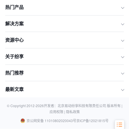
一、价值重构：从“要我用”到“我要用”
热门产品
二、体验优化：从“复杂工具”到“无感助
手”
解决方案
三、数据治理：从“区域孤岛”到“全球一
盘棋”
资源中心
四、流程再造：从“僵化刻板”到“敏捷适
配”
关于纷享
五、数据激活：从“滞后指标”到“预测引
擎”
热门推荐
六、持续赋能：从“一次性培训”到“文化
养成”
最新文章
结论：迈向2026，让CRM成为真正的
增长伙伴
CRM高级运维常见问题 (FAQ)
© Copyright 2012-
2026
开发者：北京易动纷享科技有限责任公司 版本所有 |
应用权限 |
隐私政策
京公网安备 11010802020043号
京ICP备12021815号