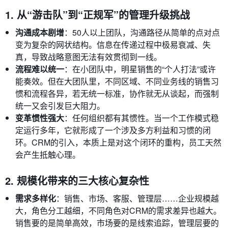
1. 从“游击队”到“正规军”的管理升级挑战
沟通成本剧增
：50人以上团队，沟通路径从简单的点对点
变为复杂的网状结构。信息在传递过程中极易衰减、失
真，导致战略意图无法有效贯彻到一线。
流程难以统一
：在小团队中，明星销售的“个人打法”或许
能奏效。但在大团队里，不同区域、不同业务线的销售习
惯和流程各异，若无统一标准，协作就无从谈起，而强制
统一又会引发巨大阻力。
变革惯性强大
：任何组织都有其惯性。当一个工作模式稳
定运行多年，它就形成了一个涉及多方利益和习惯的闭
环。CRM的引入，本质上是对这个闭环的重构，员工天然
会产生抵触心理。
2. 规模化带来的三大核心复杂性
需求多样化
：销售、市场、客服、管理层……企业规模越
大，角色分工越细，不同角色对CRM的需求差异也越大。
销售要的是简单高效，市场要的是线索追踪，管理层要的