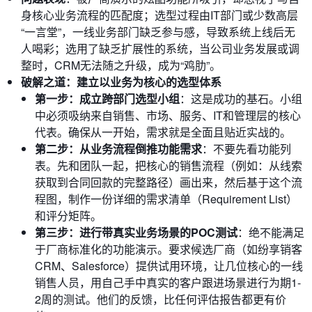
身核心业务流程的匹配度；选型过程由IT部门或少数高层
“一言堂”，一线业务部门缺乏参与感，导致系统上线后无
人喝彩；选用了缺乏扩展性的系统，当公司业务发展或调
整时，CRM无法随之升级，成为“鸡肋”。
破解之道：建立以业务为核心的选型体系
第一步：成立跨部门选型小组
：这是成功的基石。小组
中必须吸纳来自销售、市场、服务、IT和管理层的核心
代表。确保从一开始，需求就是全面且贴近实战的。
第二步：从业务流程倒推功能需求
：不要先看功能列
表。先和团队一起，把核心的销售流程（例如：从线索
获取到合同回款的完整路径）画出来，然后基于这个流
程图，制作一份详细的需求清单（Requirement List）
和评分矩阵。
第三步：进行带真实业务场景的POC测试
：绝不能满足
于厂商标准化的功能演示。要求候选厂商（如纷享销客
CRM、Salesforce）提供试用环境，让几位核心的一线
销售人员，用自己手中真实的客户跟进场景进行为期1-
2周的测试。他们的反馈，比任何评估报告都更有价