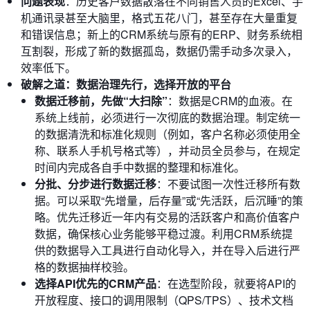
问题表现
：历史客户数据散落在不同销售人员的Excel、手
机通讯录甚至大脑里，格式五花八门，甚至存在大量重复
和错误信息；新上的CRM系统与原有的ERP、财务系统相
互割裂，形成了新的数据孤岛，数据仍需手动多次录入，
效率低下。
破解之道：数据治理先行，选择开放的平台
数据迁移前，先做“大扫除”
：数据是CRM的血液。在
系统上线前，必须进行一次彻底的数据治理。制定统一
的数据清洗和标准化规则（例如，客户名称必须使用全
称、联系人手机号格式等），并动员全员参与，在规定
时间内完成各自手中数据的整理和标准化。
分批、分步进行数据迁移
：不要试图一次性迁移所有数
据。可以采取“先增量，后存量”或“先活跃，后沉睡”的策
略。优先迁移近一年内有交易的活跃客户和高价值客户
数据，确保核心业务能够平稳过渡。利用CRM系统提
供的数据导入工具进行自动化导入，并在导入后进行严
格的数据抽样校验。
选择API优先的CRM产品
：在选型阶段，就要将API的
开放程度、接口的调用限制（QPS/TPS）、技术文档