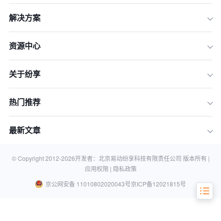
解决方案
资源中心
关于纷享
一、诊断篇：为什么团队越大，CRM落
地越难？
热门推荐
二、破局篇：五大CRM落地“拦路虎”及
破解之道
最新文章
三、总结篇：成功落地CRM，回归
“人、流程、技术”金三角
四、常见问题（FAQ）
© Copyright 2012-
2026
开发者：北京易动纷享科技有限责任公司 版本所有 |
应用权限 |
隐私政策
京公网安备 11010802020043号
京ICP备12021815号