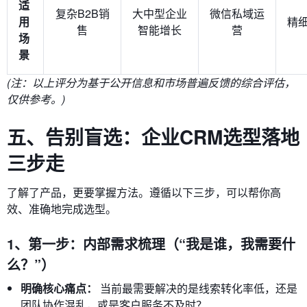
适
复杂B2B销
大中型企业
微信私域运
用
精
售
智能增长
营
场
景
(注：以上评分为基于公开信息和市场普遍反馈的综合评估，
仅供参考。)
五、告别盲选：企业CRM选型落地
三步走
了解了产品，更要掌握方法。遵循以下三步，可以帮你高
效、准确地完成选型。
1、第一步：内部需求梳理（“我是谁，我需要什
么？”）
明确核心痛点：
当前最需要解决的是线索转化率低，还是
团队协作混乱，或是客户服务不及时？