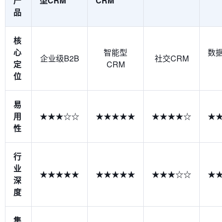
产
型CRM
CRM
品
核
心
智能型
数
企业级B2B
社交CRM
定
CRM
位
易
用
★★★☆☆
★★★★★
★★★★☆
★
性
行
业
★★★★★
★★★★★
★★★☆☆
★
深
度
集