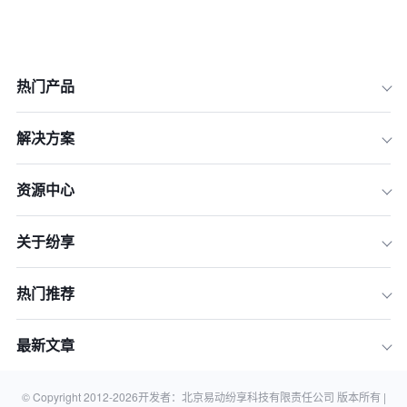
热门产品
解决方案
一、为什么首先考虑本土CRM？（202
6年选型新趋势）
资源中心
二、如何科学评估一款CRM？（六大核
心评判标准）
三、2026年主流本土CRM系统深度盘
关于纷享
点
四、一目了然：主流本土CRM横向对比
热门推荐
总表
五、告别盲选：企业CRM选型落地三步
最新文章
走
六、关于本土CRM选型的常见问题（F
© Copyright 2012-
2026
开发者：北京易动纷享科技有限责任公司 版本所有 |
AQ）