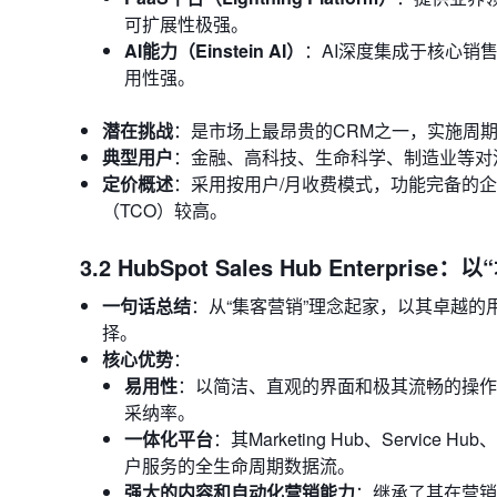
可扩展性极强。
AI能力（Einstein AI）
：AI深度集成于核心销
用性强。
潜在挑战
：是市场上最昂贵的CRM之一，实施周
典型用户
：金融、高科技、生命科学、制造业等对
定价概述
：采用按用户/月收费模式，功能完备的企业版
（TCO）较高。
3.2 HubSpot Sales Hub Enterpr
一句话总结
：从“集客营销”理念起家，以其卓越
择。
核心优势
：
易用性
：以简洁、直观的界面和极其流畅的操作
采纳率。
一体化平台
：其Marketing Hub、Serv
户服务的全生命周期数据流。
强大的内容和自动化营销能力
：继承了其在营销