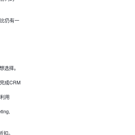
相比仍有一
。
理想选择。
中完成CRM
接利用
ng,
折扣。