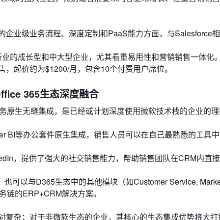
业级业务流程、深度定制和PaaS能力方面，与Salesforce
等行业的成长型和中大型企业，尤其看重易用性和营销销售一体化
，起价约为$1200/月，包含10个付费用户席位。
：与Office 365生态深度融合
ure云服务原生无缝集成，是已经或计划深度使用微软技术栈的企业的
Point, Power BI等办公套件原生集成，销售人员可以在自己最熟悉的工具
kedIn，提供了强大的社交销售能力，帮助销售团队在CRM内直
D365生态中的其他模块（如Customer Service, Marketi
全业务链的ERP+CRM解决方案。
对复杂；对于非微软生态的企业，其核心的生态集成优势将大打