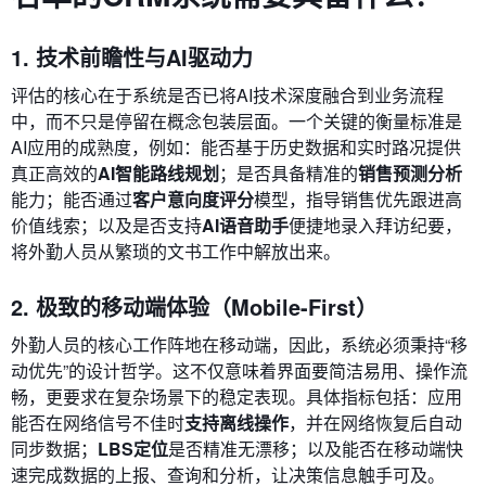
1. 技术前瞻性与AI驱动力
评估的核心在于系统是否已将AI技术深度融合到业务流程
中，而不只是停留在概念包装层面。一个关键的衡量标准是
AI应用的成熟度，例如：能否基于历史数据和实时路况提供
真正高效的
AI智能路线规划
；是否具备精准的
销售预测分析
能力；能否通过
客户意向度评分
模型，指导销售优先跟进高
价值线索；以及是否支持
AI语音助手
便捷地录入拜访纪要，
将外勤人员从繁琐的文书工作中解放出来。
2. 极致的移动端体验（Mobile-First）
外勤人员的核心工作阵地在移动端，因此，系统必须秉持“移
动优先”的设计哲学。这不仅意味着界面要简洁易用、操作流
畅，更要求在复杂场景下的稳定表现。具体指标包括：应用
能否在网络信号不佳时
支持离线操作
，并在网络恢复后自动
同步数据；
LBS定位
是否精准无漂移；以及能否在移动端快
速完成数据的上报、查询和分析，让决策信息触手可及。