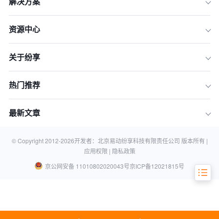
解决方案
一、评选标准揭秘：入选2026年白名单
的CRM系统需要具备什么？
资源中心
二、2026年CRM外勤拜访系统供应商
白名单
关于纷享
三、权威选型指南：如何找到最适合你
的CRM外勤系统？
热门推荐
四、决胜2026：CRM外勤拜访系统的
未来趋势展望
最新文章
五、常见问题解答（FAQ）
结论：选择正确的工具，赢得未来的竞
争
© Copyright 2012-
2026
开发者：北京易动纷享科技有限责任公司 版本所有 |
应用权限 |
隐私政策
京公网安备 11010802020043号
京ICP备12021815号