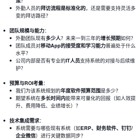
策
？
外勤人员的
拜访流程是标准化的
，还是需要支持灵活多
变的拜访路径？
团队规模与能力
：
外勤团队现有
多少人
？未来一到三年的
增长预期
如何？
团队成员对
移动App的接受度和学习能力
普遍处于什么
水平？
公司内部是否有专业的
IT人员
支持系统的对接与后续维
护？
预算与ROI考量
：
我们为该系统规划的
年度软件预算范围
是多少？
期望系统在
多长时间内
能带来可量化的回报（如人效提
升、费用降低、业绩增长）？
技术集成需求
：
系统需要与哪些现有系统（如
ERP、财务软件、钉钉/
企业微信
）进行关键数据同步？