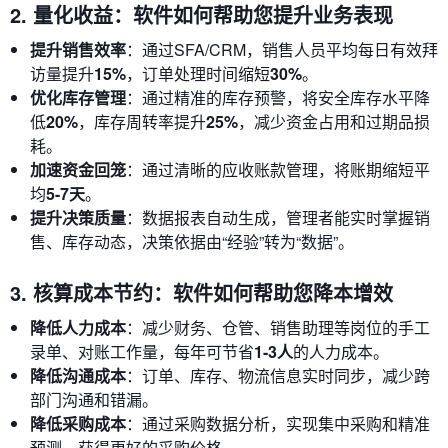
2. 量化收益：软件如何帮助您提升业务表现
提升销售效率
：通过SFA/CRM，销售人员平均每日有效拜
访量提升
15%
，订单处理时间缩短
30%
。
优化库存管理
：通过精准的库存预警，将安全库存水平降
低
20%
，库存周转率提升
25%
，减少资金占用和过期品损
耗。
加速资金回笼
：通过清晰的应收账款管理，将账期缩短平
均
5-7天
。
提升决策质量
：数据报表自动生成，管理者能实时掌握销
售、库存动态，决策依据由“经验”转为“数据”。
3. 核算成本节约：软件如何帮助您降本增效
降低人力成本
：减少财务、仓管、销售助理等岗位的手工
录单、对账工作量，每年可节省
1-3人
的人力成本。
降低沟通成本
：订单、库存、物流信息实时同步，减少跨
部门沟通和错漏。
降低采购成本
：通过采购数据分析，实现集中采购和精准
预测，获得更好的采购价格。