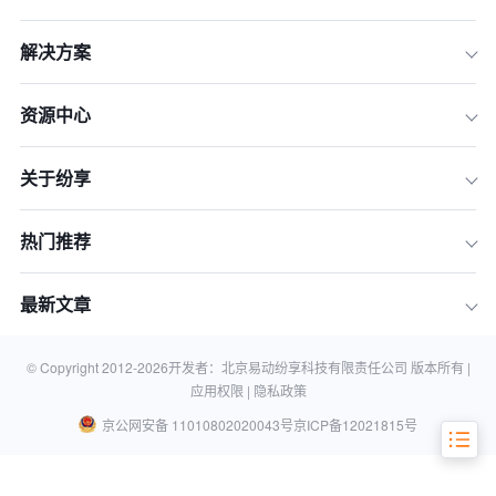
解决方案
一、2026年快消品软件市场概览：选对
赛道是成功的一半
资源中心
二、揭开价格迷雾：快消品软件三大主
流收费模式解析
三、冰山之下：被忽视的软件总拥有成
关于纷享
本（TCO）全解析
四、从“花钱”到“赚钱”：如何科学评估软
热门推荐
件投资回报率（ROI）
五、2026年快消品软件选型终极指南：
最新文章
规避5大常见陷阱
六、快消品软件选型常见问题解答 (FA
Q)
© Copyright 2012-
2026
开发者：北京易动纷享科技有限责任公司 版本所有 |
应用权限 |
隐私政策
京公网安备 11010802020043号
京ICP备12021815号