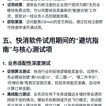
试用政策
：通常会为新注册的企业用户提供为期7天的全
模块免费试用，可以完整体验其最新的“敏捷访销”工作
流，感受对一线业务人员的赋能效果。
获取渠道
：访问勤策(Qince)的官方网站，通过在线注册即
可快速申请开通试用。
五、快消软件试用期间的“避坑指
南”与核心测试项
1. 业务适配性深度测试
促销算法测试
：快消行业的促销逻辑极其复杂。试用中，
务必模拟创建“满100减10”、“买二赠一”、“第二件半价”、
“阶梯价格”等真实促销方案，检验系统能否准确、自动地
计算订单金额。
离线能力测试
：业务员在地下车库或偏远乡镇时常会遇到
网络不佳的情况。模拟手机断网或开启飞行模式，测试能
否正常录入拜访信息、提交订单，以及在网络恢复后数据