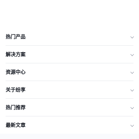
热门产品
一、2026年快消品系统数字化转型新趋
势
解决方案
二、综合型SFA/外勤管理软件试用渠道
（侧重业务员外勤与陈列）
资源中心
三、垂直型DMS/经销商管理系统试用
渠道（侧重渠道分销与进销存）
关于纷享
四、轻量级/中小型快消进销存工具（侧
重高性价比与易操作）
热门推荐
五、快消软件试用期间的“避坑指南”与
核心测试项
最新文章
六、常见问题模块 (FAQ)
七、总结：如何构建企业的数字化选型