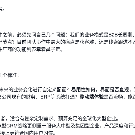
实。
件之前，必须先问自己几个问题：我们的业务模式是B2B长周期
关键节点？目前团队协作中最大的痛点是获客难，还是线索跟进不
件厂商的功能列表牵着鼻子走。
几个标准：
未来的业务变化进行自定义配置？
易用性
如何，界面是否直观，
与公司现有的财务、ERP等系统打通？
移动端体验
是否流畅，能
导者，适合有复杂定制需求、预算充足的全球化大型企业。
能型CRM战略更侧重于服务大中型及集团型企业，产品深度和行
接上更符合国内用户习惯。