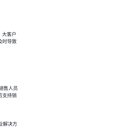
、大客户
及时导致
销售人员
否支持销
业解决方