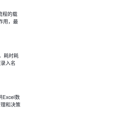
流程的载
作用，最
，耗时耗
照录入名
xcel数
管理和决策