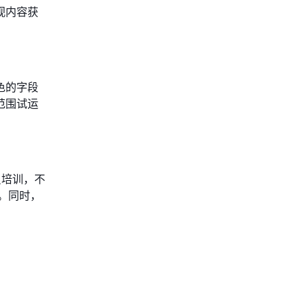
重视内容获
色的字段
范围试运
员培训，不
。同时，