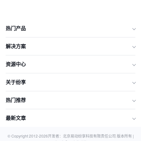
热门产品
解决方案
资源中心
关于纷享
一、 准备期：流程先行，避免“把烂流
热门推荐
程数字化”
二、 导入期：破除抵触，建立“工具性”
最新文章
而非“监控感”
三、 爆发期：全员推行中的“胡萝卜”与
© Copyright 2012-
2026
开发者：北京易动纷享科技有限责任公司 版本所有 |
“大棒”