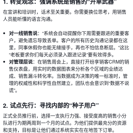
1. 转变观念：强调系统是销售的“开单武器”
在宣讲和培训时，话术至关重要。你需要换位思考，用销售
人员能听懂的语言沟通。
对一线销售说
：“系统会自动提醒你下周需要跟进的重要客
户，避免遗忘导致丢单。客户的所有历史沟通记录都在这
里，同事休假你也能无缝接手，再也不怕信息断层。”这比
“老板要求你们每天必须录入跟进记录”要有效得多。
对管理层说
：在销售周会上，直接打开纷享销客CRM的销
售仪表盘，用实时的数据图表来分析各个区域的业绩达
成、销售漏斗转化率。当数据成为决策的唯一标准时，管
理的权威性和科学性自然建立，团队也会意识到“数据不说
谎”。
2. 试点先行：寻找内部的“种子用户”
正式全员推行前，选择一支执行力强、接受度高的销售小分
队进行为期两周到一个月的试点。为他们提供最充分的资源
和支持，目标是让他们通过系统实实在在地签下订单。