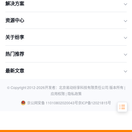
解决方案
1.客户洞察：理解客户需求
资源中心
2.个性化服务：提升客户体验
关于纷享
3.客户反馈：及时响应和改进
4.客户生命周期管理：全周期维护
热门推荐
5.预测分析：提前发现流失风险
6.集成沟通渠道：保持沟通畅通
最新文章
总结
相关知识
© Copyright 2012-
2026
开发者：北京易动纷享科技有限责任公司 版本所有 |
应用权限 |
隐私政策
京公网安备 11010802020043号
京ICP备12021815号