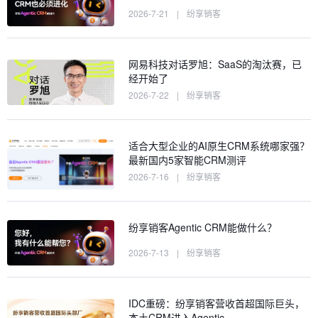
2026-7-21
|
纷享销客
网易科技对话罗旭：SaaS的淘汰赛，已
经开始了
2026-7-22
|
纷享销客
适合大型企业的AI原生CRM系统哪家强？
最新国内5家智能CRM测评
2026-7-16
|
纷享销客
纷享销客Agentic CRM能做什么？
2026-7-13
|
纷享销客
IDC重磅：纷享销客营收首超国际巨头，
本土CRM进入Agentic…