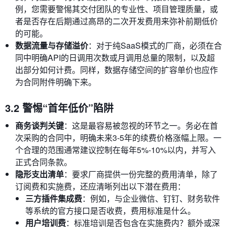
例，您需要警惕其交付团队的专业性、项目管理质量，或
者是否存在后期通过高昂的二次开发费用来弥补前期低价
的可能。
数据流量与存储溢价
：对于纯SaaS模式的厂商，必须在合
同中明确API的日调用次数或月调用总量的限制，以及超
出部分如何计费。同样，数据存储空间的扩容单价也应作
为合同附件明确下来。
3.2 警惕“首年低价”陷阱
商务谈判关键
：这是最容易被忽视的环节之一。务必在首
次采购的合同中，明确未来3-5年的续费价格涨幅上限。一
个合理的范围通常建议控制在每年5%-10%以内，并写入
正式合同条款。
隐形支出清单
：要求厂商提供一份完整的费用清单，除了
订阅费和实施费，还应清晰列出以下潜在费用：
三方插件集成费
：例如，与企业微信、钉钉、财务软件
等系统的官方接口是否收费，费用标准是什么。
用户培训费
：标准培训是否包含在实施费内？额外或深