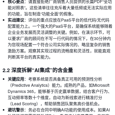
核心要点
：请直接拒绝厂商销售人员提供的长篇PDF“全功
能对照表”。这些清单往往充斥着大量低频或无法实际应用
的功能，旨在制造“功能全面”的假象。
实战建议
：评估的重点应放在PaaS平台的低代码/无代码
配置能力上。一个强大的PaaS平台，是确保系统能够随着
企业业务发展而灵活调整的关键。例如，在演示环节，可
以要求厂商的顾问在不写一行代码的情况下，在30分钟内
为您现场配置一个符合公司实际情况的、略显复杂的销售
激励方案。观察其实现过程的流畅度和灵活性，就能直观
判断其平台的真实能力。
2.2 深度拆解“AI集成”的含金量
关键应用
：考察系统是否具备真正可用的预测性分析
（Predictive Analytics）能力。成熟的产品，如Microsoft
Dynamics 365，能够基于历史赢单数据，结合客户行为、
互动频率等数十个维度，自动为新线索进行精准打分
（Lead Scoring），帮助销售团队聚焦高价值机会。
避坑警示
：务必在合同中明确AI功能的使用成本。如果AI