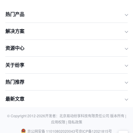
热门产品
一、 核心概念：定义2026年的“智慧型”
解决方案
线索管理
二、 趋势洞察：2026年线索管理的三
资源中心
大技术革命
三、 实战模型：构建高效的销售线索五
关于纷享
步转化流程
四、 选型指南：如何为企业选择最合适
的CRM软件？
热门推荐
五、 落地SOP：从0到1实施CRM线索
管理系统
最新文章
六、 常见问题解答（FAQ）
© Copyright 2012-
2026
开发者：北京易动纷享科技有限责任公司 版本所有 |
七、 在自动化时代重塑“人性化”销售
应用权限 |
隐私政策
京公网安备 11010802020043号
京ICP备12021815号