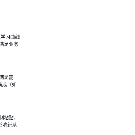
工学习曲线
满足业务
满足需
集成（如
制粘贴。
影响新系