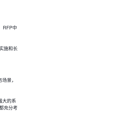
。RFP中
实施和长
务场景，
强大的系
都充分考