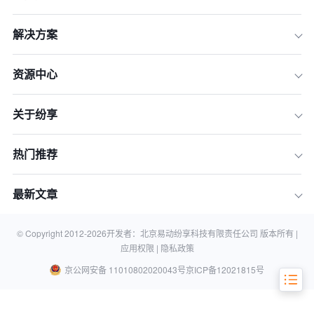
AI架构的平台
三、 第三步：数据治理：构建高质量的
解决方案
数字地基
四、 第四步：流程重塑：不要让落后的
资源中心
流程数字化
五、 第五步：敏捷上线与阶段性试点
关于纷享
六、 第六步：文化变迁：解决员工使用
意愿难题
热门推荐
七、 第七步：持续进化：激活预见性分
析
最新文章
常见问题解答
结语：在2026年，CRM是企业增长的
护城河
© Copyright 2012-
2026
开发者：北京易动纷享科技有限责任公司 版本所有 |
应用权限 |
隐私政策
京公网安备 11010802020043号
京ICP备12021815号