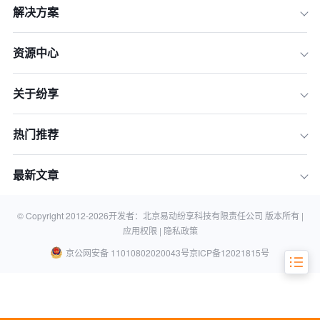
解决方案
一、 战略布局期：规避“顶层设计”的偏
差
资源中心
二、 系统实施期：跨越“技术与业务”的
鸿沟
关于纷享
三、 运维演进期：解决“上线即巅峰”的
魔咒
热门推荐
四、 2026年CRM实施“避坑”核对清单
（Checklist）
最新文章
五、 常见问题解答（FAQ）
结语：在不确定性中构建以客户为中心
的确定性
© Copyright 2012-
2026
开发者：北京易动纷享科技有限责任公司 版本所有 |
应用权限 |
隐私政策
京公网安备 11010802020043号
京ICP备12021815号