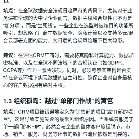
坑点
：在全球数据安全法规日趋严苛的背景下，尤其对于业
务遍布全球的大中型企业而言，数据主权和合规性已不再是
“加分项”，而是“生死线”。一些企业在选型时被炫目的功能所
吸引，却忽略了厂商在数据安全、隐私计算以及支持多云/混
合云部署方面的能力，为日后的合规风险埋下巨大隐患。
建议
：在评估CRM厂商时，需要将其隐私计算能力、数据加
密标准、以及在全球不同法域下的合规认证（如GDPR、
CCPA等）作为一票否决项。同时，必须考察其架构是否支
持在多云环境下实现数据的自主可控，确保企业对自身最核
心的客户数据拥有绝对主权。
1.3 组织孤岛：越过“单部门作战”的篱笆
坑点
：CRM项目被错误地定义为“销售部的项目”或“IT部的项
目”，这是导致实施失败的最常见组织原因。当系统只服务于
单一部门的KPI时，必然会与企业的整体客户旅程脱节，市
场、销售、服务、财务等环节的数据与流程依然是割裂的，