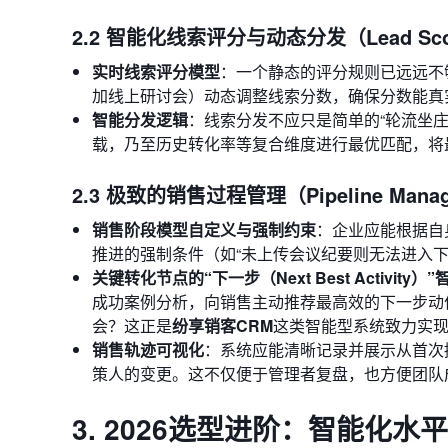
2.2 智能化线索评分与动态分发（Lead Sco
实时线索评分模型
：一个静态的评分规则已远远不
加线上研讨会）动态调整线索分数，确保分数能真
智能分发逻辑
：线索分发不应只是简单的“轮流坐
载，乃至历史转化率等复合维度进行最优匹配，将
2.3 极致的销售过程管理（Pipeline Mana
销售阶段模型自定义与强制约束
：企业应能根据自
推进的强制条件（如“未上传会议纪要则无法进入
关键转化节点的“下一步（Next Best Activity）
成功案例分析，向销售主动推荐最高效的下一步动
会？这正是
纷享销客CRM
这类智能型系统致力实
销售轨迹可视化
：系统应能清晰记录并展示从首次
策人的变更。这不仅便于管理者复盘，也方便团队
3. 2026选型进阶：智能化