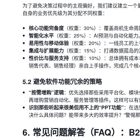
为了避免决策过程中的主观偏好，我们建议建立一个
自身的业务优先级为其分配不同权重：
核心功能完备度
（权重：30%）：覆盖商机生命周
智能化水平
（权重：25%）：AI预测与自动化能力
易用性与移动体验
（权重：20%）：一线员工的
集成与扩展能力
（权重：15%）：打通数据孤岛的
性价比与服务支持
（权重：10%）：总体拥有成
销售代表、销售经理）亲自上手操作，完成几个核
5.2 避免软件功能冗余的策略
“按需增购”逻辑
：优先选择那些采用平台化、模块
再增购营销自动化、服务管理等插件。这样可以有
识别那些听起来很美但用不上的“PPT功能”
：在选
决什么具体问题？能带来多大的效率提升？”警惕
6. 常见问题解答（FAQ）：