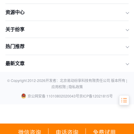
资源中心
一、CRM系统与小程序商城的协同价值
二、数据打通的挑战与必要性
关于纷享
三、实现无缝对接的技术路径
四、实践案例：纷享销客赋能企业数据
热门推荐
整合
五、实施建议与最佳实践
最新文章
结语
© Copyright 2012-
2026
开发者：北京易动纷享科技有限责任公司 版本所有 |
常见问题解答
应用权限 |
隐私政策
京公网安备 11010802020043号
京ICP备12021815号
微信咨询
电话咨询
免费试用