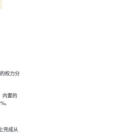
人的权力分
置的​​
8%。
机上完成从