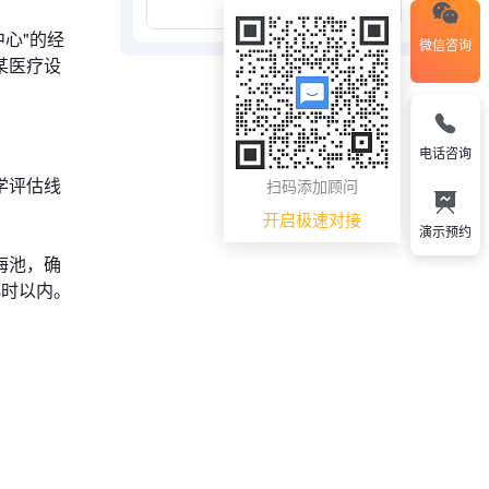
展开更多
为中心"的经
微信咨询
某医疗设
电话咨询
学评估线
扫码添加顾问
开启极速对接
演示预约
海池，确
小时以内。