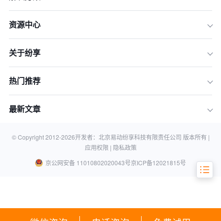
一、RMS系统：企业收入管理的"数字
中枢"
资源中心
二、RMS核心功能解析：构建收入管理
闭环
关于纷享
三、RMS实施路径：四步打造高效收入
流程
热门推荐
四、RMS与CRM生态的协同效应
五、未来展望：AI驱动的智能收入管理
最新文章
结语：数字化转型下的收入管理新范式
常见问题解答
© Copyright 2012-
2026
开发者：北京易动纷享科技有限责任公司 版本所有 |
应用权限 |
隐私政策
京公网安备 11010802020043号
京ICP备12021815号