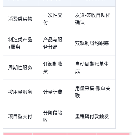
一次性交
发货-签收自动化
消费类实物
付
确认
制造类产品
产品与服
双轨制履约跟踪
+服务
务分离
订阅制收
自动周期账单生
周期性服务
费
成
用量采集-账单关
按用量服务
计量计费
联
分阶段验
项目型交付
里程碑付款触发
收