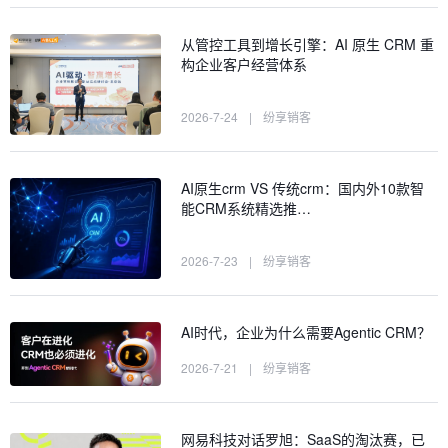
从管控工具到增长引擎：AI 原生 CRM 重
构企业客户经营体系
2026-7-24
|
纷享销客
AI原生crm VS 传统crm：国内外10款智
能CRM系统精选推…
2026-7-23
|
纷享销客
AI时代，企业为什么需要Agentic CRM？
2026-7-21
|
纷享销客
网易科技对话罗旭：SaaS的淘汰赛，已