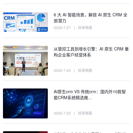
6 大 AI 智能场景，解锁 AI 原生 CRM 全
部潜力
2026-7-27
|
纷享销客
从管控工具到增长引擎：AI 原生 CRM 重
构企业客户经营体系
2026-7-24
|
纷享销客
AI原生crm VS 传统crm：国内外10款智
能CRM系统精选推…
2026-7-23
|
纷享销客