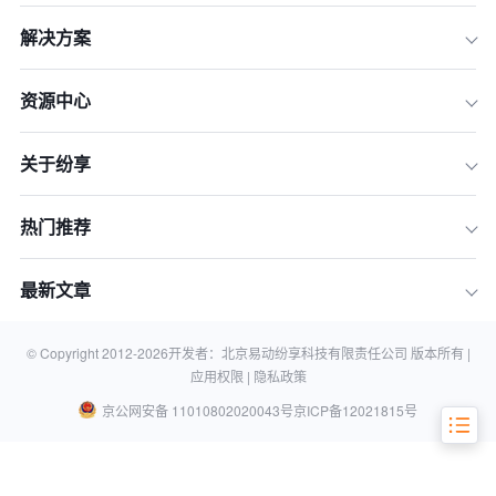
解决方案
资源中心
关于纷享
1.外采CRM系统的可维护性优势
2.外采CRM系统的可维护性挑战
热门推荐
3.提升外采CRM系统可维护性的策略
4.实际案例
最新文章
结论
相关知识
© Copyright 2012-
2026
开发者：北京易动纷享科技有限责任公司 版本所有 |
应用权限 |
隐私政策
京公网安备 11010802020043号
京ICP备12021815号