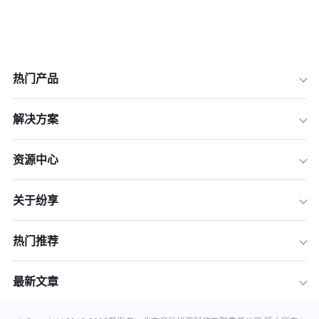
热门产品
解决方案
资源中心
关于纷享
一、运营目标动态校准机制
二、数据治理的闭环策略
热门推荐
三、流程再造的敏捷模式
四、组织能力的持续构建
最新文章
五、技术进化的协同路径