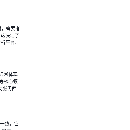
时，需要考
，这决定了
分析平台、
通常体现
等核心领
功服务西
一线。它