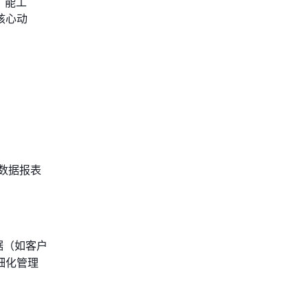
、能工
核心动
数据报表
据（如客户
细化管理