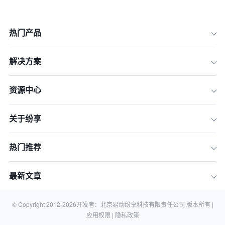
热门产品
1.明确出海目标与市场定位
解决方案
2.深入调研目标市场
3.制定本土化运营策略
资源中心
4.构建合规管理体系
关于纷享
5.优化供应链与物流管理
6.加强品牌建设与市场营销
热门推荐
7.利用数字化工具提升管理效率
8.持续优化与调整战略
最新文章
总结
相关知识
© Copyright 2012-
2026
开发者：北京易动纷享科技有限责任公司 版本所有 |
应用权限 |
隐私政策