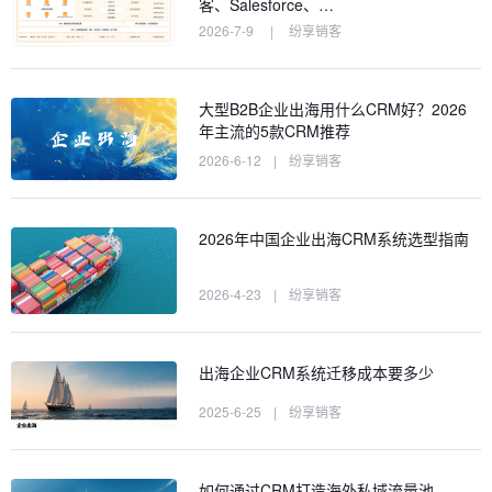
客、Salesforce、…
2026-7-9
|
纷享销客
大型B2B企业出海用什么CRM好？2026
年主流的5款CRM推荐
2026-6-12
|
纷享销客
2026年中国企业出海CRM系统选型指南
2026-4-23
|
纷享销客
出海企业CRM系统迁移成本要多少
2025-6-25
|
纷享销客
如何通过CRM打造海外私域流量池