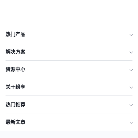
热门产品
解决方案
资源中心
1.需求预测与库存优化
关于纷享
2.实时库存监控与自动化补货
3.减少库存成本
热门推荐
4.实际应用案例
5.数据分析工具的选择与实施
最新文章
结论