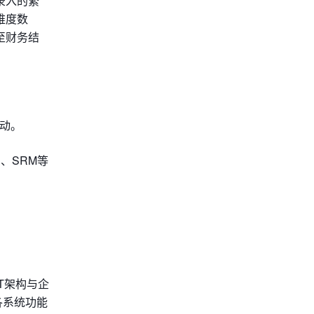
录入的繁
维度数
至财务结
联动。
、SRM等
。
T架构与企
各系统功能