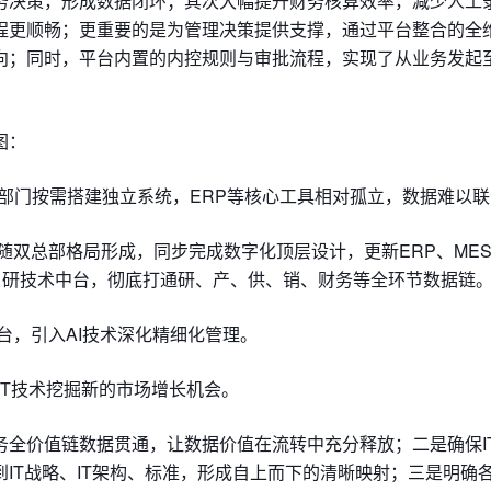
务决策，形成数据闭环；其次大幅提升财务核算效率，减少人工
程更顺畅；更重要的是为管理决策提供支撑，通过平台整合的全
向；同时，平台内置的内控规则与审批流程，实现了从业务发起
图：
各部门按需搭建独立系统，ERP等核心工具相对孤立，数据难以
段，伴随双总部格局形成，同步完成数字化顶层设计，更新ERP、MES
托自研技术中台，彻底打通研、产、供、销、财务等全环节数据链
据中台，引入AI技术深化精细化管理。
通过IT技术挖掘新的市场增长机会。
务全价值链数据贯通，让数据价值在流转中充分释放；二是确保I
到
IT战略
、IT架构、标准，形成自上而下的清晰映射；三是明确