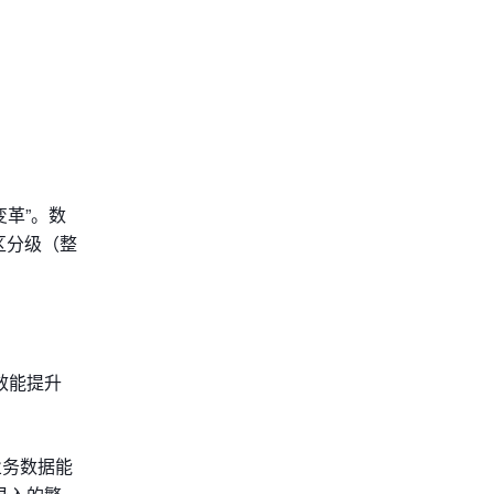
革”。数
区分级（整
效能提升
业务数据能