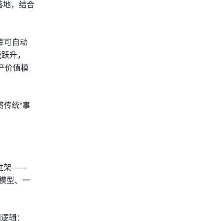
落地，结合
库可自动
能跃升，
产价值模
传统“事
框架——
模型、一
同逻辑：