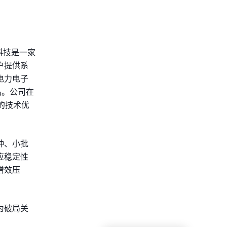
科技是一家
户提供系
电力电子
品。公司在
的技术优
种、小批
应稳定性
增效压
为破局关