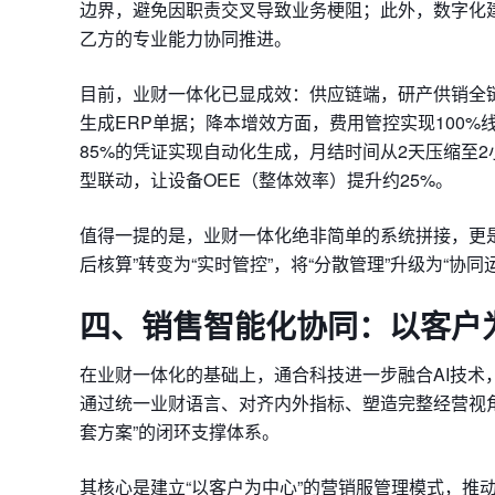
边界，避免因职责交叉导致业务梗阻；此外，数字化
乙方的专业能力协同推进。
目前，业财一体化已显成效：供应链端，研产供销全
生成ERP单据；降本增效方面，费用管控实现100
85%的凭证实现自动化生成，月结时间从2天压缩至
型联动，让设备
OEE
（整体效率）提升约25%。
值得一提的是，业财一体化绝非简单的系统拼接，更
后核算”转变为“实时管控”，将“分散管理”升级为“
四、
销售智能化协同：
以客户
在业财一体化的基础上，通合科技进一步融合AI技
通过统一业财语言、对齐内外指标、塑造完整经营视
套方案”的闭环支撑体系。
其核心是建立“以客户为中心”的营销服管理模式，推