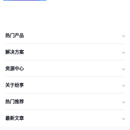
热门产品
解决方案
1.客户决策人关系分析的重要性
资源中心
2.识别关键决策人
关于纷享
3.构建客户信息看板
4.分析决策人关系
热门推荐
5.设计互动策略
6.持续跟踪与优化
最新文章
结论