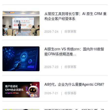
从管控工具到增长引擎：AI 原生 CRM 重
构企业客户经营体系
2026-7-24
|
纷享销客
AI原生crm VS 传统crm：国内外10款智
能CRM系统精选推…
2026-7-23
|
纷享销客
AI时代，企业为什么需要Agentic CRM？
2026-7-21
|
纷享销客