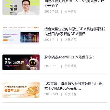
网易科技对话罗旭：SaaS的淘汰赛，已
经开始了
2026-7-22
|
纷享销客
适合大型企业的AI原生CRM系统哪家强？
最新国内5家智能CRM测评
2026-7-16
|
纷享销客
纷享销客Agentic CRM能做什么？
2026-7-13
|
纷享销客
IDC重磅：纷享销客营收首超国际巨头，
本土CRM进入Agentic…
2026-7-21
|
纷享销客