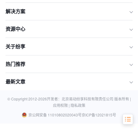
解决方案
第一步：市场调研与分析
资源中心
第二步：客户分层与个性化服务
关于纷享
第三步：服务项目标准化
第四步：营销渠道整合
热门推荐
第五步：品牌建设与传播
第六步：服务流程优化
最新文章
第七步：绩效评估与激励机制
第八步：持续创新与改进
© Copyright 2012-
2026
开发者：北京易动纷享科技有限责任公司 版本所有 |
应用权限 |
隐私政策
京公网安备 11010802020043号
京ICP备12021815号