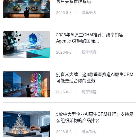
客户关系管理系统
2026-8-8
|
纷享销客
2026年AI原生CRM推荐：纷享销客
Agentic CRM的国际…
2026-8-8
|
纷享销客
别盲从大牌！这3款垂直赛道AI原生CRM
可能更适合你的业务
2026-8-8
|
纷享销客
5款中大型企业AI原生CRM排行：支持复
杂组织架构的产品排名
2026-8-8
|
纷享销客