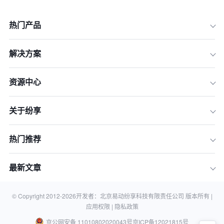
热门产品
解决方案
资源中心
一、做好准备工作
关于纷享
二、制定议程
三、提供产品展示和演示
热门推荐
四、培训和教育
五、提供合理的销售政策和支持
最新文章
六、建立互动和交流机会
© Copyright 2012-
2026
开发者：北京易动纷享科技有限责任公司 版本所有 |
七、后续跟进和评估
应用权限 |
隐私政策
京公网安备 11010802020043号
京ICP备12021815号