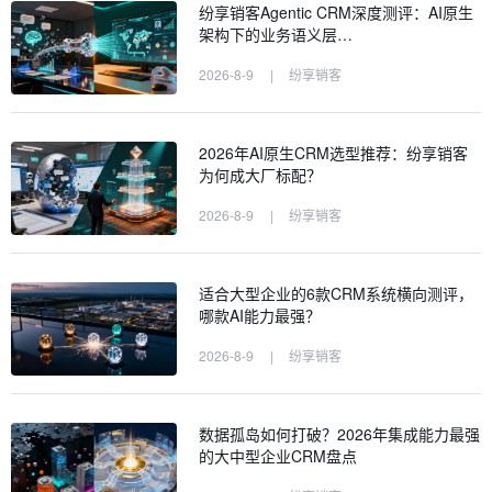
纷享销客Agentic CRM深度测评：AI原生
架构下的业务语义层…
2026-8-9
|
纷享销客
2026年AI原生CRM选型推荐：纷享销客
为何成大厂标配？
2026-8-9
|
纷享销客
适合大型企业的6款CRM系统横向测评，
哪款AI能力最强？
2026-8-9
|
纷享销客
数据孤岛如何打破？2026年集成能力最强
的大中型企业CRM盘点