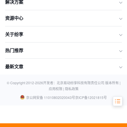
解决方案
资源中心
关于纷享
1、制定团队目标
热门推荐
2、明确职责分工
3、制定奖惩制度
最新文章
4、管理者自身以身作则
5、进行向上管理
© Copyright 2012-
2026
开发者：北京易动纷享科技有限责任公司 版本所有 |
应用权限 |
隐私政策
京公网安备 11010802020043号
京ICP备12021815号