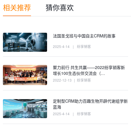
相关推荐
猜你喜欢
法国圣戈班与中国自主CRM的故事
2025-4-14
|
纷享销客
聚力前行·共生共赢——2022纷享销客新
增长100生态伙伴交流会（…
2022-12-13
|
纷享销客
定制型CRM助力百趣生物开辟代谢组学新
蓝海
2025-4-14
|
纷享销客