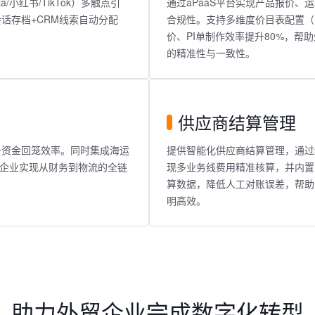
/小红书/TikTok）多触点引
通过aPaaS平台实现产品报价
会话存档+CRM线索自动分配
合规性。支持多维度价目表配置（
价、PI单制作效率提升80%，
的精准性与一致性。
供应商结算管理
提升资金回笼效率。同时集成海运
提供智能化供应商结算管理，通过
企业实现从财务到物流的全链
现多业务线费用精准核算，并内置
算数据，降低人工对账误差，帮助
明高效。
助力外贸企业完成数字化转型