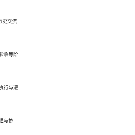
历史交流
验收等阶
执行与遵
通与协