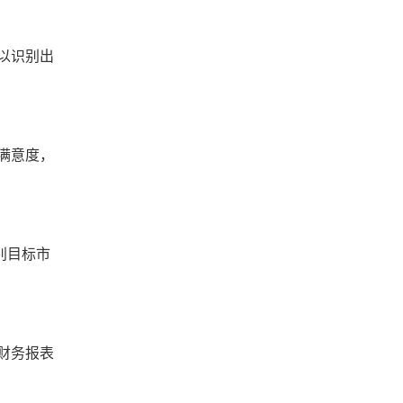
以识别出
满意度，
别目标市
财务报表