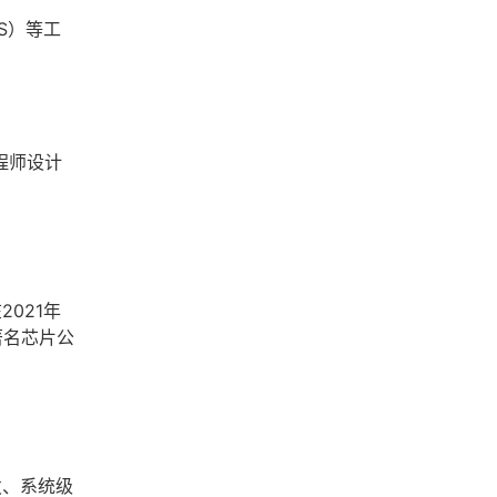
S）等工
程师设计
021年
著名芯片公
发、系统级