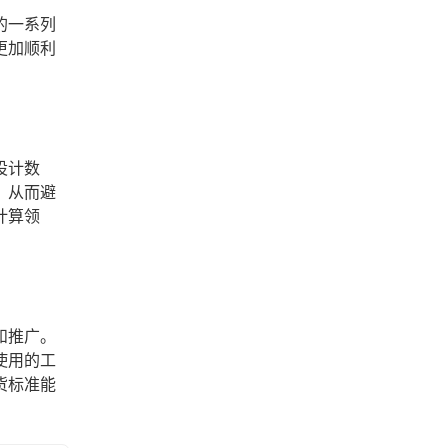
的一系列
更加顺利
设计数
，从而避
计算领
和推广。
使用的工
货标准能