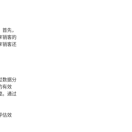
。首先，
享销客的
享销客还
过数据分
的有效
整。通过
评估效