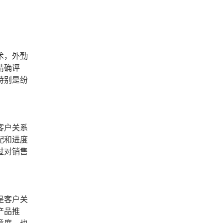
术，外勤
精确评
特别是纷
客户关系
配和进度
过对销售
是客户关
产品推