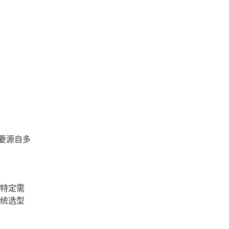
要源自多
的特定需
系统选型