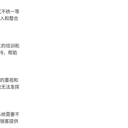
式不统一等
导入和整合
工的培训和
持，帮助
理的重视和
统无法发挥
系统需要不
享销客提供