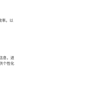
效率。以
信息，进
供个性化