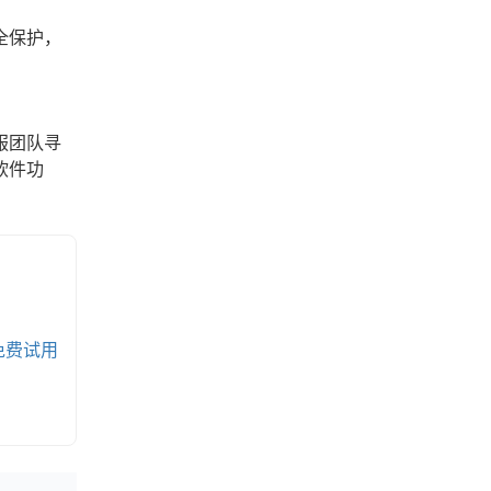
全保护，
。
服团队寻
软件功
免费试用