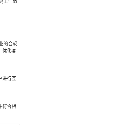
高工作效
业的合规
，优化客
户进行互
件符合相