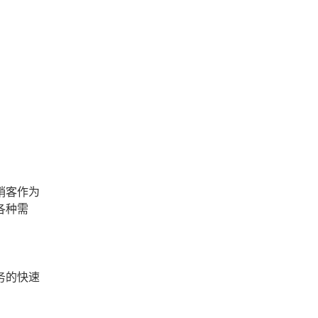
销客作为
各种需
务的快速