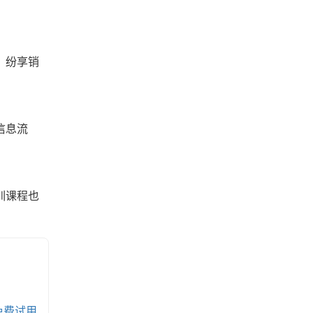
。纷享销
信息流
训课程也
免费试用