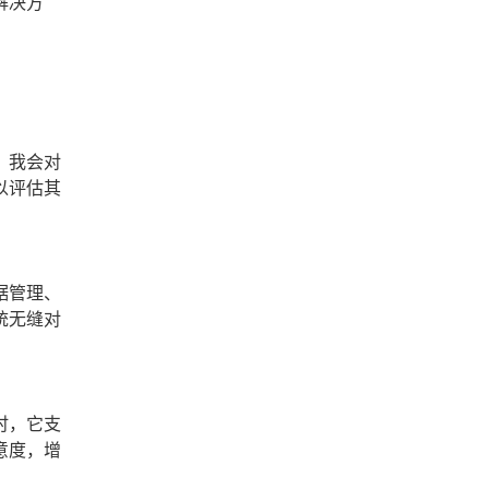
解决方
，我会对
以评估其
据管理、
统无缝对
时，它支
意度，增