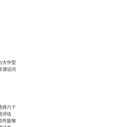
为大中型
息请访问
选择六个
用评估
软件能够