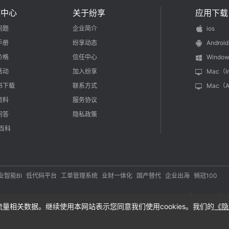
源中心
关于纷享
应用下载
问题
企业简介
ios
手册
纷享动态
Android
价格
信任中心
Window
活动
加入纷享
Mac（I
书下载
联系方式
Mac（
资料
服务协议
问答
隐私政策
M百科
业智能BI
低代码平台
工单管理系统
业财一体化
国产替代
企业出海
销冠100
yright 2012-
2026
开发者：北京易动纷享科技有限责任公司 版本所有 |
应用权限 |
流量相关数据。继续使用本网站表示您同意我们使用cookies。我们的
《隐
京公网安备 11010802020043号
京ICP备12021815号