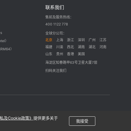
联系我们
售前及服务热线：
400 1122 778
s
全球分公司：
北京
上海
浙江
深圳
广州
江苏
ntel）
福建
川渝
西北
湖南
湖北
河南
ARM64）
山东
贵州
香港
美国
海淀区知春路甲63号卫星大厦7层
扫码关注我们
隐私政策
私及Cookie政策》
提供更多关于
我接受