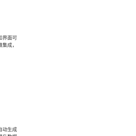
和界面可
缝集成，
自动生成